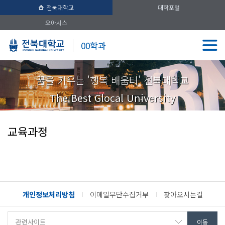
전북대학교
대학포털
오아시스
00학과
꿈을 키우는 '행복 배움터' 전북대학교
The Best Glocal University
교육과정
개인정보처리방침
이메일무단수집거부
찾아오시는길