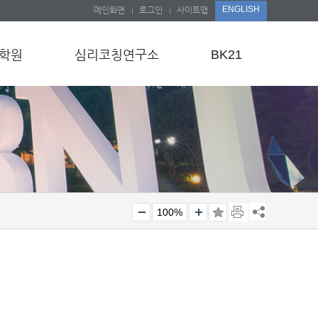
ENGLISH
메인화면
로그인
사이트맵
학원
심리코칭연구소
BK21
100%