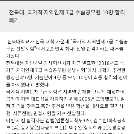
전북대, 국가직 지역인재 7급 수습공무원 10명 합격
쾌거
전북대학교가 전국 대학 가운데 "국가직 지역인재 7급 수습공
무원 선발시험"에서 2년 연속 최다․전원 합격이라는 쾌거를
거뒀다.
전북대는 지난 4일 인사혁신처가 최근 발표한 "2018년도 국
가직 지역인재 7급 수습공무원 선발시험"에서 대학이 추천한
행정분야 6명, 기술분야 4명 등 모두 10명이 최종 합격의 영예
를 차지했다고 밝혔다.
국가직 지역인재 7급 시험은 지역별 인재를 고르게 채용하여
공직의 지역 대표성을 강화하기 위해 2005년 도입됐으며, 일
정 자격을 갖추고 총장 추천을 받은 학생을 대상으로 필기시
험, 서류전형, 면접시험을 거쳐 선발한다.
이번 시험 합격자는 김별(언론심리학부 08), 김수빈(화학공학
부 14), 동기용(전자공학부 11), 박주완(심리학과 11), 방승웅